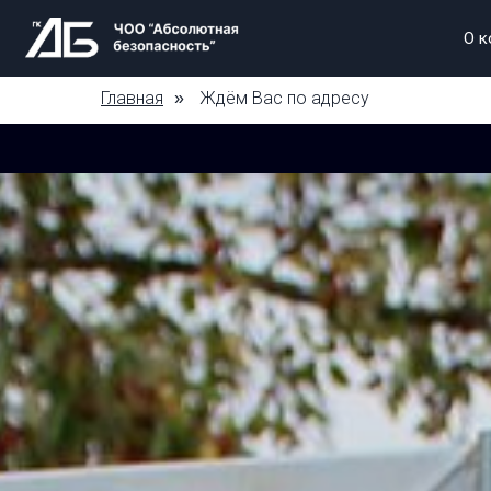
О к
Главная
Ждём Вас по адресу
»