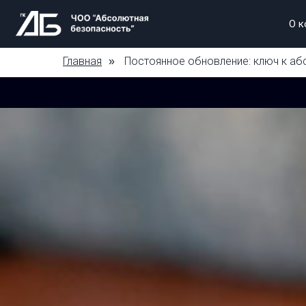
О к
Главная
Постоянное обновление: ключ к а
»