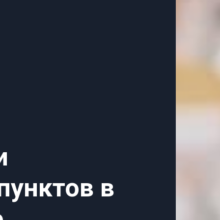
и
пунктов в
е