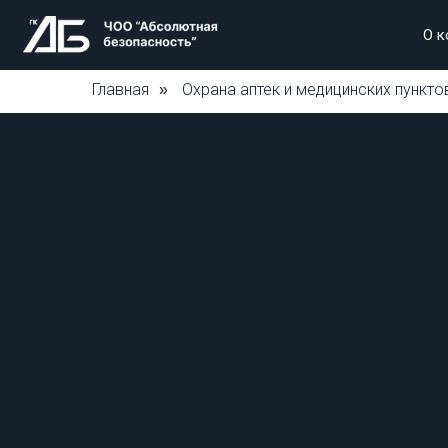
О к
Главная
Охрана аптек и медицинских пункто
»